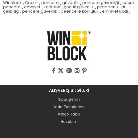
Winblock
,
Çocuk
,
pencere
,
güvenlik
,
pencere güvenliği
,
çocuk
pencere
,
emniyet
,
korkuluk
,
çocuk güvenlik
,
pimapen kilidi
,
çelik ağ
,
pencere güvenlik
,
peencere korkuluk
,
emniyet kilidi
,
ALIŞVERİŞ BİLGİLERİ
Siparişlerim
İade Taleplerim
Kargo Takip
Hesabım