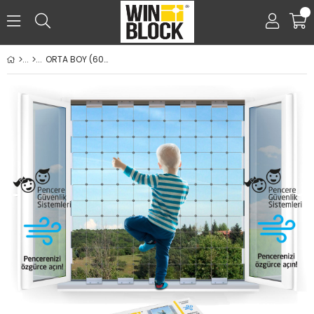
0
ORTA BOY (60x100cm) – Winblock Çocuklar için Pencere ve Balkon Çelik Güvenlik Filesi