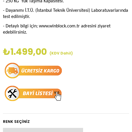
- 250 KG Yük Taşıma Kapasitesi.
- Dayanımı İ.T.Ü. (İstanbul Teknik Üniversitesi) Laboratuvarlarında
test edilmiştir.
- Detaylı bilgi için; www.winblock.com.tr adresini ziyaret
edebilirsiniz.
₺1.499,00
(KDV Dahil)
RENK SEÇINIZ