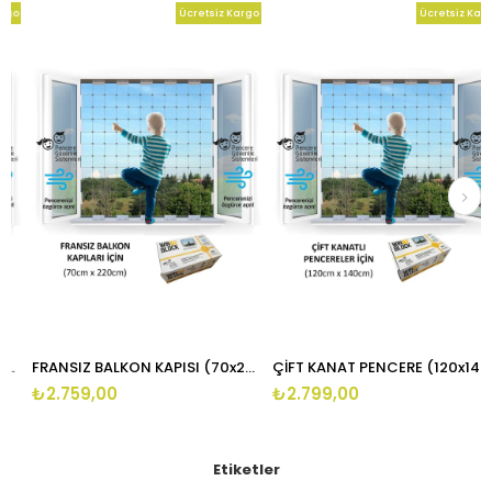
o
Ücretsiz Kargo
Ücretsiz Kargo
FRANSIZ BALKON KAPISI (70x220cm) - Winblock Çocuklar için Pencere ve Balkon Çelik Güvenlik Filesi
ÇİFT KANAT PENCERE (120x140cm) - Winblock Çocuklar için Pencere ve Balkon Çelik Güvenlik Filesi
₺2.759,00
₺2.799,00
Etiketler