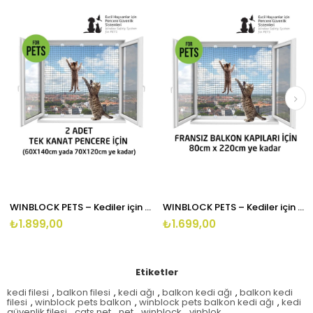
WINBLOCK PETS – Kediler için Çelik Telli Pencere ve Balkon Kedi Filesi – 2 Lİ EKONOMİK KUTU
WINBLOCK PETS – Kediler için Çelik Telli Pencere ve Balkon Kedi Filesi – 80X220CM
₺1.899,00
₺1.699,00
Etiketler
kedi filesi
,
balkon filesi
,
kedi ağı
,
balkon kedi ağı
,
balkon kedi
filesi
,
winblock pets balkon
,
winblock pets balkon kedi ağı
,
kedi
güvenlik filesi
,
cats net
,
net
,
winblock
,
vinblok
,