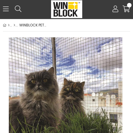
0
WINBLOCK PETS – Balkonlar için Çelik Telli Kedi Güvenlik Filesi – 150X200CM